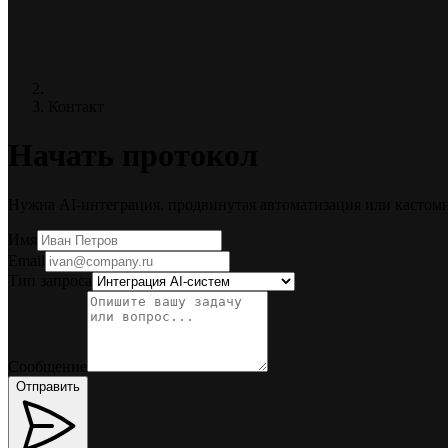
Контакт
Начать протокол
Нужна AI-интеграция, продвинутая автоматизация или кастомн
Имя
Email
Тип запроса
Сообщение
Отправить